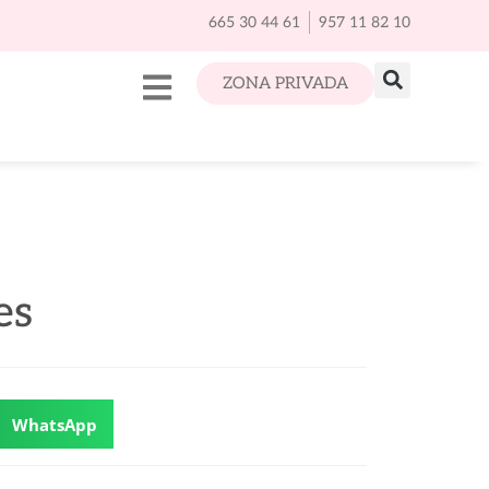
665 30 44 61
957 11 82 10
ZONA PRIVADA
es
WhatsApp