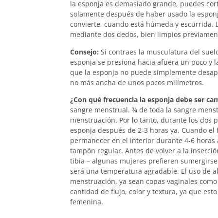
la esponja es demasiado grande, puedes corta
solamente después de haber usado la esponj
convierte, cuando está húmeda y escurrida. 
mediante dos dedos, bien limpios previamen
Consejo:
Si contraes la musculatura del suelo
esponja se presiona hacia afuera un poco y la
que la esponja no puede simplemente desapar
no más ancha de unos pocos milímetros.
¿Con qué frecuencia la esponja debe ser c
sangre menstrual. ¾ de toda la sangre menst
menstruación. Por lo tanto, durante los dos p
esponja después de 2-3 horas ya. Cuando el 
permanecer en el interior durante 4-6 horas 
tampón regular. Antes de volver a la inserc
tibia – algunas mujeres prefieren sumergirse
será una temperatura agradable. El uso de al
menstruación, ya sean copas vaginales como
cantidad de flujo, color y textura, ya que est
femenina.