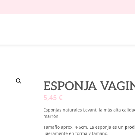
ESPONJA VAGI
5,45
€
Esponjas naturales Levant, la más alta calid
marrón.
Tamaño aprox. 4-6cm. La esponja es un
prod
ligeramente en forma y tamaño.