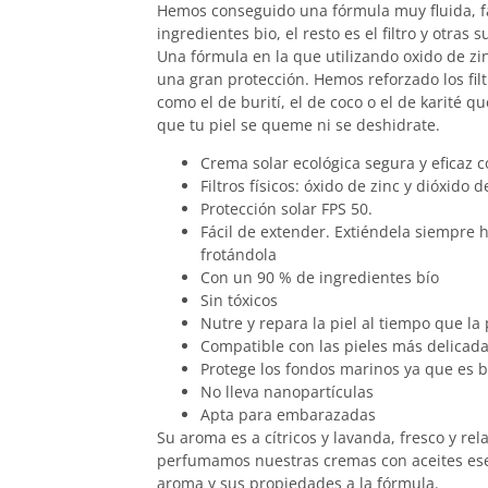
Hemos conseguido una fórmula muy fluida, fá
ingredientes bio, el resto es el filtro y otra
Una fórmula en la que utilizando oxido de zi
una gran protección. Hemos reforzado los filt
como el de burití, el de coco o el de karité
que tu piel se queme ni se deshidrate.
Crema solar ecológica segura y eficaz 
Filtros físicos: óxido de zinc y dióxido de
Protección solar FPS 50.
Fácil de extender. Extiéndela siempre h
frotándola
Con un 90 % de ingredientes bío
Sin tóxicos
Nutre y repara la piel al tiempo que la
Compatible con las pieles más delicad
Protege los fondos marinos ya que es 
No lleva nanopartículas
Apta para embarazadas
Su aroma es a cítricos y lavanda, fresco y re
perfumamos nuestras cremas con aceites ese
aroma y sus propiedades a la fórmula.