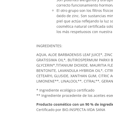
correcto funcionamiento hormona
El otro grupo son los filtros físic
óxido de zinc. Son sustancias mi
piel que actúa reflejando la luz s
cosmética natural certificada solo
los más respetuosos con nuestra 
INGREDIENTES:
AQUA, ALOE BARBADENSIS LEAF JUICE*, ZINC
GRATISSIMA OIL*, BUTIROSPERMUM PARKII B
GLYCERIN*,TITANIUM DIOXIDE, MAURITIA FLE
BENTONITE, LAVANDULA HYBRIDA OIL*, CIT
CETEARYL GLUSIDE, XANTHAN GUM, CITRIC 
LIMONENE**, LINALOOL**, CITRAL**, GERA
* Ingrediente ecológico certificado
** Ingrediente procedente de los aceites ese
Producto cosmético con un 90 % de ingredie
Certificado por BIO.INSPECTA-VIDA SANA