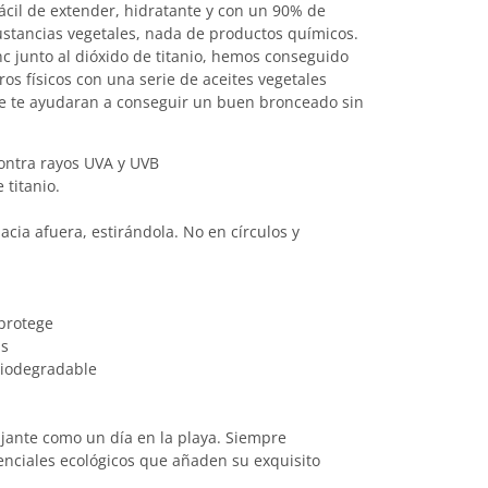
cil de extender, hidratante y con un 90% de
s sustancias vegetales, nada de productos químicos.
nc junto al dióxido de titanio, hemos conseguido
ros físicos con una serie de aceites vegetales
 que te ayudaran a conseguir un buen bronceado sin
contra rayos UVA y UVB
 titanio.
acia afuera, estirándola. No en círculos y
 protege
as
biodegradable
lajante como un día en la playa. Siempre
nciales ecológicos que añaden su exquisito