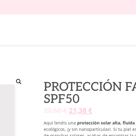
PROTECCIÓN F
SPF50
22,50
€
21,38
€
Aquí tenéis una
protección solar alta, fluid
ecológicos, ¡y sin nanopartículas!. Si tu piel 
de manchas solares, acabas de encontrar la 