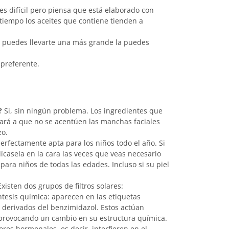
es difícil pero piensa que está elaborado con
l tiempo los aceites que contiene tienden a
no puedes llevarte una más grande la puedes
preferente.
?
Si, sin ningún problema. Los ingredientes que
dará a que no se acentúen las manchas faciales
zo.
perfectamente apta para los niños todo el año. Si
lícasela en la cara las veces que veas necesario
para niños de todas las edades. Incluso si su piel
xisten dos grupos de filtros solares:
íntesis química: aparecen en las etiquetas
derivados del benzimidazol. Estos actúan
 provocando un cambio en su estructura química.
res hormonales, es decir, interfieren en el