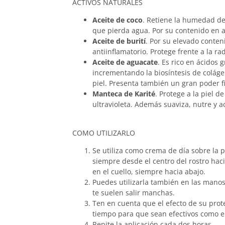
ACTIVOS NATURALES
Aceite de coco
. Retiene la humedad de
que pierda agua. Por su contenido en 
Aceite de burití
. Por su elevado conten
antiinflamatorio. Protege frente a la ra
Aceite de aguacate
. Es rico en ácidos 
incrementando la biosíntesis de colágen
piel. Presenta también un gran poder fi
Manteca de Karité
. Protege a la piel d
ultravioleta. Además suaviza, nutre y a
COMO UTILIZARLO
Se utiliza como crema de día sobre la p
siempre desde el centro del rostro haci
en el cuello, siempre hacia abajo.
Puedes utilizarla también en las manos
te suelen salir manchas.
Ten en cuenta que el efecto de su prot
tiempo para que sean efectivos como en 
Repite la aplicación cada dos horas.