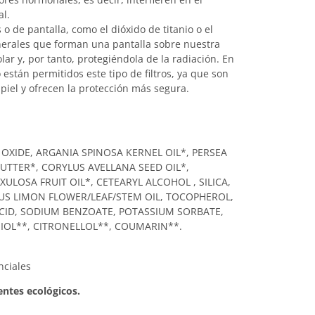
l.
os o de pantalla, como el dióxido de titanio o el
nerales que forman una pantalla sobre nuestra
olar y, por tanto, protegiéndola de la radiación. En
 están permitidos este tipo de filtros, ya que son
piel y ofrecen la protección más segura.
 OXIDE, ARGANIA SPINOSA KERNEL OIL*, PERSEA
UTTER*, CORYLUS AVELLANA SEED OIL*,
XULOSA FRUIT OIL*, CETEARYL ALCOHOL , SILICA,
RUS LIMON FLOWER/LEAF/STEM OIL, TOCOPHEROL,
ACID, SODIUM BENZOATE, POTASSIUM SORBATE,
NIOL**, CITRONELLOL**, COUMARIN**.
nciales
ntes ecológicos.