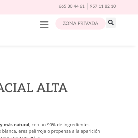
665 30 44 61
957 11 82 10
ZONA PRIVADA
ACIAL ALTA
a y más natural
, con un 90% de ingredientes
es blanca, eres pelirroja o propensa a la aparición
crema que necesitas.