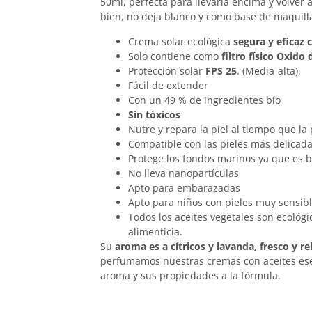
50ml, perfecta para llevarla encima y volver 
bien, no deja blanco y como base de maquill
Crema solar ecológica
segura y eficaz
Solo contiene como
filtro físico Oxido 
Protección solar
FPS 25
. (Media-alta).
Fácil de extender
Con un 49 % de ingredientes bío
Sin tóxicos
Nutre y repara la piel al tiempo que la
Compatible con las pieles más delicad
Protege los fondos marinos ya que es 
No lleva nanopartículas
Apto para embarazadas
Apto para niños con pieles muy sensibl
Todos los aceites vegetales son ecológi
alimenticia.
Su
aroma es a cítricos y lavanda, fresco y re
perfumamos nuestras cremas con aceites ese
aroma y sus propiedades a la fórmula.