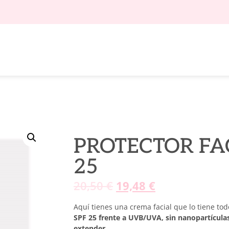
PROTECTOR FA
25
20,50
€
19,48
€
Aquí tienes una crema facial que lo tiene to
SPF 25 frente a UVB/UVA, sin nanopartículas y
extender.