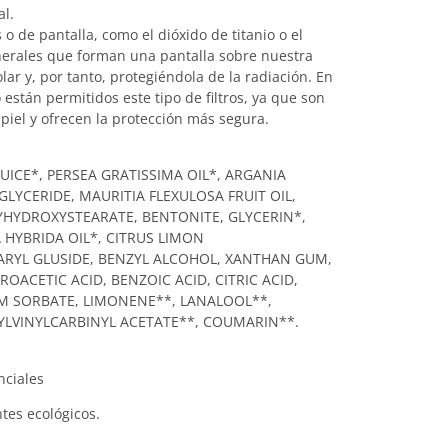
l.
os o de pantalla, como el dióxido de titanio o el
nerales que forman una pantalla sobre nuestra
olar y, por tanto, protegiéndola de la radiación. En
 están permitidos este tipo de filtros, ya que son
piel y ofrecen la protección más segura.
UICE*, PERSEA GRATISSIMA OIL*, ARGANIA
GLYCERIDE, MAURITIA FLEXULOSA FRUIT OIL,
YHYDROXYSTEARATE, BENTONITE, GLYCERIN*,
 HYBRIDA OIL*, CITRUS LIMON
ARYL GLUSIDE, BENZYL ALCOHOL, XANTHAN GUM,
OACETIC ACID, BENZOIC ACID, CITRIC ACID,
M SORBATE, LIMONENE**, LANALOOL**,
MYLVINYLCARBINYL ACETATE**, COUMARIN**.
nciales
tes ecológicos.