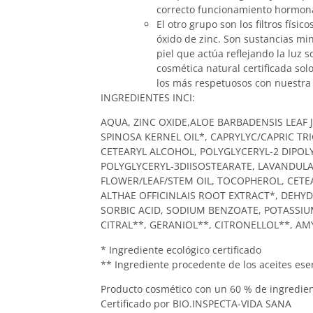
correcto funcionamiento hormona
El otro grupo son los filtros físic
óxido de zinc. Son sustancias mi
piel que actúa reflejando la luz s
cosmética natural certificada solo
los más respetuosos con nuestra 
INGREDIENTES INCI:
AQUA, ZINC OXIDE,ALOE BARBADENSIS LEAF J
SPINOSA KERNEL OIL*, CAPRYLYC/CAPRIC TRI
CETEARYL ALCOHOL, POLYGLYCERYL-2 DIPOL
POLYGLYCERYL-3DIISOSTEARATE, LAVANDULA
FLOWER/LEAF/STEM OIL, TOCOPHEROL, CETE
ALTHAE OFFICINLAIS ROOT EXTRACT*, DEHYDR
SORBIC ACID, SODIUM BENZOATE, POTASSIU
CITRAL**, GERANIOL**, CITRONELLOL**, A
* Ingrediente ecológico certificado
** Ingrediente procedente de los aceites ese
Producto cosmético con un 60 % de ingredien
Certificado por BIO.INSPECTA-VIDA SANA