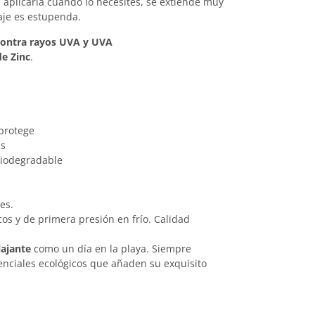
a aplicarla cuando lo necesites, se extiende muy
aje es estupenda.
 contra rayos UVA y UVA
de Zinc
.
 protege
as
biodegradable
es.
cos y de primera presión en frío. Calidad
lajante
como un día en la playa. Siempre
nciales ecológicos que añaden su exquisito