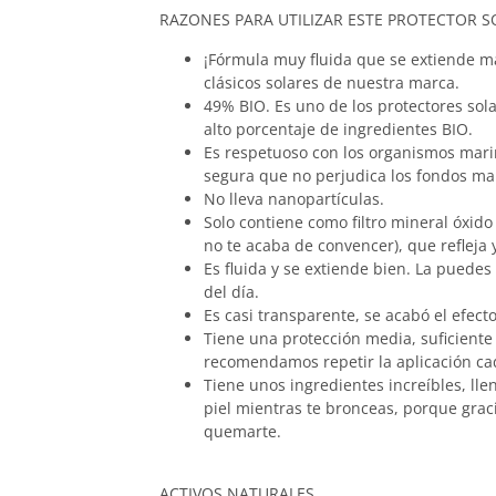
RAZONES PARA UTILIZAR ESTE PROTECTOR S
¡Fórmula muy fluida que se extiende ma
clásicos solares de nuestra marca.
49% BIO. Es uno de los protectores sola
alto porcentaje de ingredientes BIO.
Es respetuoso con los organismos mari
segura que no perjudica los fondos ma
No lleva nanopartículas.
Solo contiene como filtro mineral óxido 
no te acaba de convencer), que refleja 
Es fluida y se extiende bien. La puedes
del día.
Es casi transparente, se acabó el efect
Tiene una protección media, suficiente p
recomendamos repetir la aplicación cad
Tiene unos ingredientes increíbles, ll
piel mientras te bronceas, porque graci
quemarte.
ACTIVOS NATURALES