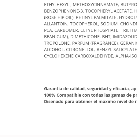
ETHYLHEXYL , METHOXYCINNAMATE, BUTYROS
BENZOPHENONE-3, TOCOPHERYL ACETATE, H
(ROSE HIP OIL), RETINYL PALMITATE, HYDR
ALLANTOIN, TOCOPHEROL, SODIUM, CHONDR
PCA, CARBOMER, CETYL PHOSPHATE, TRIETH
BEAN GUM), DIMETHICONE, BHT, IMIDAZOLID
TROPOLONE, PARFUM (FRAGRANCE), GERANI
ALCOHOL, CITRONELLOL, BENZYL SALICYLATE
CYCLOHEXENE CARBOXALDEHYDE, ALPHA-IS
Garantía de calidad, seguridad y eficacia, a
100% Compatible con todas las gamas de p
Diseñado para obtener el máximo nivel de r