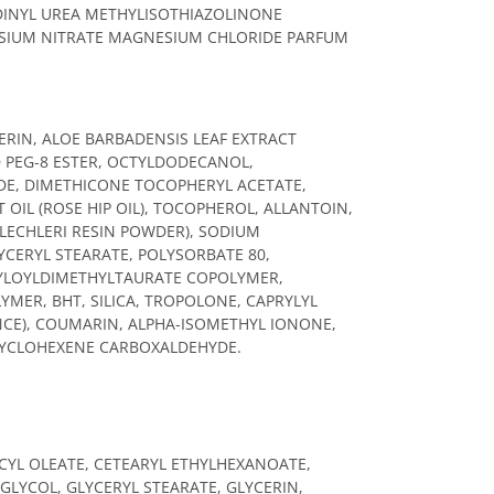
DINYL UREA METHYLISOTHIAZOLINONE
IUM NITRATE MAGNESIUM CHLORIDE PARFUM
ERIN, ALOE BARBADENSIS LEAF EXTRACT
ID PEG-8 ESTER, OCTYLDODECANOL,
IDE, DIMETHICONE TOCOPHERYL ACETATE,
OIL (ROSE HIP OIL), TOCOPHEROL, ALLANTOIN,
LECHLERI RESIN POWDER), SODIUM
YCERYL STEARATE, POLYSORBATE 80,
YLOYLDIMETHYLTAURATE COPOLYMER,
MER, BHT, SILICA, TROPOLONE, CAPRYLYL
NCE), COUMARIN, ALPHA-ISOMETHYL IONONE,
-CYCLOHEXENE CARBOXALDEHYDE.
DECYL OLEATE, CETEARYL ETHYLHEXANOATE,
 GLYCOL, GLYCERYL STEARATE, GLYCERIN,