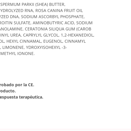
PERMUM PARKII (SHEA) BUTTER,
YDROLYZED RNA, ROSA CANINA FRUIT OIL
OLYZED DNA, SODIUM ASCORBYL PHOSPHATE,
OITIN SULFATE, AMINOBUTYRIC ACID, SODIUM
ANOLAMINE, CERATONIA SILIQUA GUM (CAROB
INYL UREA, CAPRYLYL GLYCOL, 1,2-HEXANEDIOL,
OL, HEXYL CINNAMAL, EUGENOL, CINNAMYL
, LIMONENE, YDROXYISOHEXYL -3-
OMETHYL IONONE.
probado por la CE.
roducto.
espuesta terapéutica.