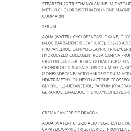
STEARETH-20 TRIETHANOLAMINE IMIDAZOLI
METHYLCHOLOROISOTHIAZOLINONE MAGNES
COUMARIN.
SERUM
AQUA (WATER), CYCLOPENTASILOXANE, GLYC
(ALOE BARBADENSIS LEAF JUICE), C12-20 AC
PROPANEDIOL, CAPRYLIC/CAPRIC TRIGLYCER
HYDROLYZED COLLAGEN, ROSA CANINA FRUIT 
CROTON LECHLERI RESIN EXTRACT (CROTON 
CHONDROITIN SULFATE, DISODIUM EDTA, GL
ISOHEXADECANE, ACRYLAMIDE/SODIUM ACR
HDI/TRIMETHYLOL HEXYLLACTONE CROSSPOLY
GLYCOL, 1,2-HEXANEDIOL, PARFUM (FRAGRA
GERANIOL, LINALOOL, HIDROXYISOHEXYL 3
CREMA SANGRE DE DRAGÓN
AQUA (WATER), C12-20 ACID PEG-8 ESTER, 
CAPRYLIC/CAPRIC TRIGLYCERIDE, PROPYLENE