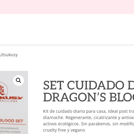
Utsukusy
SET CUIDADO 
DRAGON’S BLO
Kit de cuidado diario para casa, ideal post t
día/noche. Regenerante, cicatrizante y antio
activos ecológicos. Sin parabenos, sin modifi
cruelty free y vegano