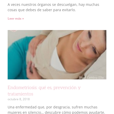
A veces nuestros órganos se descuelgan, hay muchas
cosas que debes de saber para evitarlo.
Leer más »
Endometriosis: qué es, prevención y
tratamientos
octubre 8, 2018
Una enfermedad que, por desgracia, sufren muchas
mujeres en silencio… descubre cómo podemos ayudarte.