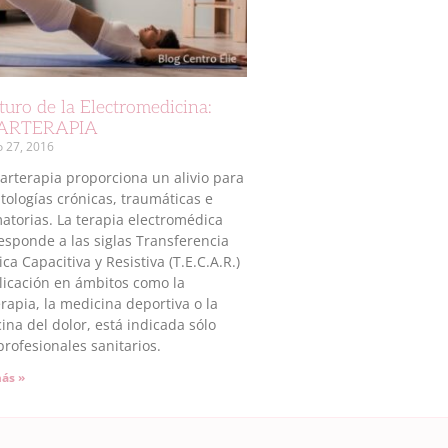
turo de la Electromedicina:
ARTERAPIA
o 27, 2016
carterapia proporciona un alivio para
atologías crónicas, traumáticas e
matorias. La terapia electromédica
esponde a las siglas Transferencia
ica Capacitiva y Resistiva (T.E.C.A.R.)
licación en ámbitos como la
erapia, la medicina deportiva o la
ina del dolor, está indicada sólo
profesionales sanitarios.
ás »