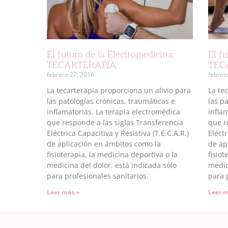
El futuro de la Electromedicina:
El fu
TECARTERAPIA
TEC
febrero 27, 2016
febrer
La tecarterapia proporciona un alivio para
La te
las patologías crónicas, traumáticas e
las p
inflamatorias. La terapia electromédica
infla
que responde a las siglas Transferencia
que r
Eléctrica Capacitiva y Resistiva (T.E.C.A.R.)
Eléctr
de aplicación en ámbitos como la
de ap
fisioterapia, la medicina deportiva o la
fisiot
medicina del dolor, está indicada sólo
medic
para profesionales sanitarios.
para 
Leer más »
Leer m