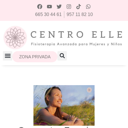
665 30 44 61
957 11 82 10
ZONA PRIVADA