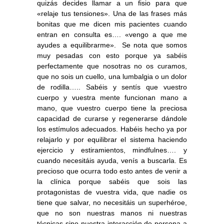
quizás decides llamar a un fisio para que
«relaje tus tensiones». Una de las frases más
bonitas que me dicen mis pacientes cuando
entran en consulta es…. «vengo a que me
ayudes a equilibrarme». Se nota que somos
muy pesadas con esto porque ya sabéis
perfectamente que nosotras no os curamos,
que no sois un cuello, una lumbalgia o un dolor
de rodilla….. Sabéis y sentís que vuestro
cuerpo y vuestra mente funcionan mano a
mano,
que vuestro cuerpo tiene la preciosa
capacidad de curarse y regenerarse dándole
los estímulos adecuados
. Habéis hecho ya por
relajarlo y por equilibrar el sistema haciendo
ejercicio y estiramientos, mindfulnes…. y
cuando necesitáis ayuda, venís a buscarla. Es
precioso que ocurra todo esto antes de venir a
la clínica porque sabéis que sois las
protagonistas de vuestra vida, que nadie os
tiene que salvar, no necesitáis un superhéroe,
que no son nuestras manos ni nuestras
técnicas sino nuestra interacción de persona a