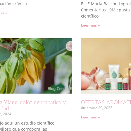
mación crónica.
ELLE María Bascón Logro
Comentarios 0Me gusta E
ás »
científico
Leer más »
g Ylang, dolor neuropático y
OFERTAS AROMAT
diciembre 20, 2023
edad
2, 2024
Leer más »
jo aquí un estudio científico
illoso que corrobora las