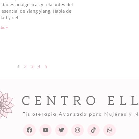
edades analgésicas y relajantes del
e esencial de Ylang ylang. Habla de
dad y del
ás »
1
2
3
4
5