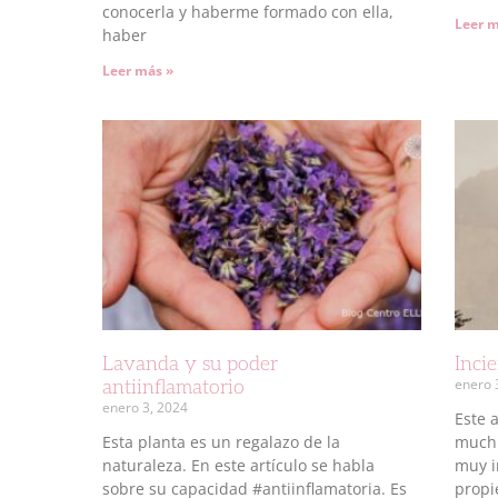
conocerla y haberme formado con ella,
Leer m
haber
Leer más »
Lavanda y su poder
Inci
enero 
antiinflamatorio
enero 3, 2024
Este 
Esta planta es un regalazo de la
muchí
naturaleza. En este artículo se habla
muy i
sobre su capacidad #antiinflamatoria. Es
propi