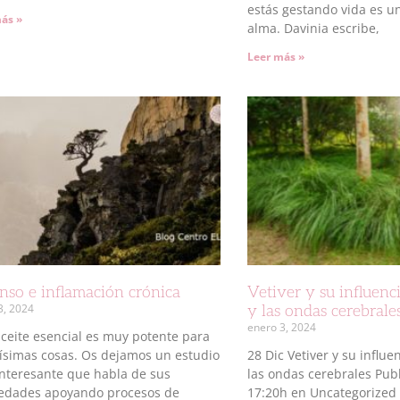
estás gestando vida es un
ás »
alma. Davinia escribe,
Leer más »
enso e inflamación crónica
Vetiver y su influenc
3, 2024
y las ondas cerebrale
enero 3, 2024
aceite esencial es muy potente para
simas cosas. Os dejamos un estudio
28 Dic Vetiver y su influe
nteresante que habla de sus
las ondas cerebrales Pub
edades apoyando procesos de
17:20h en Uncategorize