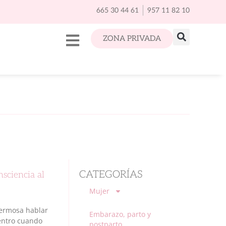
665 30 44 61
957 11 82 10
ZONA PRIVADA
CATEGORÍAS
sciencia al
Mujer
hermosa hablar
Embarazo, parto y
dentro cuando
postparto