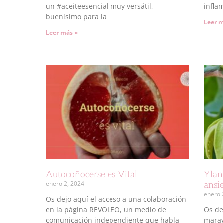
un #aceiteesencial muy versátil,
infla
buenísimo para la
Leer m
Leer más »
Autocoñocerse es Vital
Ylan
enero 2, 2024
ansi
enero 
Os dejo aquí el acceso a una colaboración
en la página REVOLEO, un medio de
Os de
comunicación independiente que habla
marav