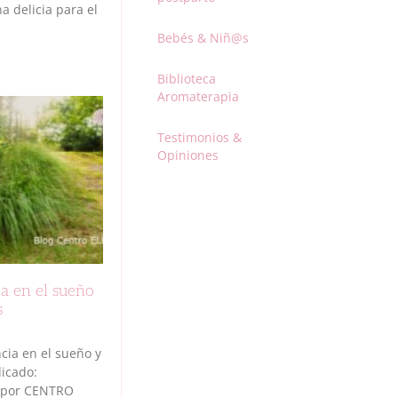
a delicia para el
Bebés & Niñ@s
Biblioteca
Aromaterapia
Testimonios &
Opiniones
ia en el sueño
s
ncia en el sueño y
licado:
d por CENTRO