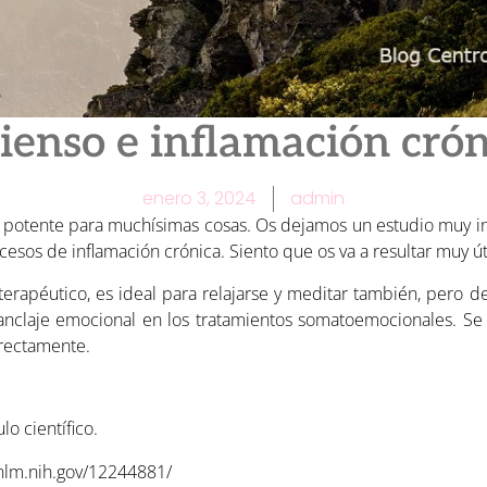
ienso e inflamación cró
enero 3, 2024
admin
y potente para muchísimas cosas. Os dejamos un estudio muy i
os de inflamación crónica. Siento que os va a resultar muy úti
terapéutico, es ideal para relajarse y meditar también, pero d
nclaje emocional en los tratamientos somatoemocionales. S
rrectamente.
lo científico.
nlm.nih.gov/12244881/