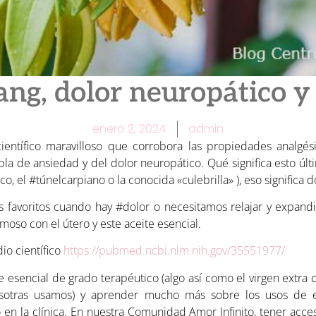
ang, dolor neuropático y
enero 2, 2024
admin
entífico maravilloso que corrobora las propiedades analgési
bla de ansiedad y del dolor neuropático. Qué significa esto úl
o, el #túnelcarpiano o la conocida «culebrilla» ), eso significa 
s favoritos cuando hay #dolor o necesitamos relajar y expandi
oso con el útero y este aceite esencial.
io científico
https://pubmed.ncbi.nlm.nih.gov/35551977/
e esencial de grado terapéutico (algo así como el virgen extra 
sotras usamos) y aprender mucho más sobre los usos de esta
en la clínica. En nuestra Comunidad Amor Infinito, tener acce