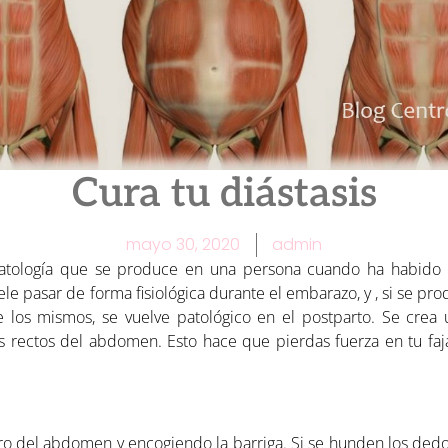
Cura tu diástasis
mayo 30, 2020
admin
 patología que se produce en una persona cuando ha habido 
e pasar de forma fisiológica durante el embarazo, y , si se pro
 los mismos, se vuelve patológico en el postparto. Se crea 
os rectos del abdomen. Esto hace que pierdas fuerza en tu f
tro del abdomen y encogiendo la barriga. Si se hunden los dedo