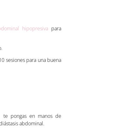
bdominal hipopresiva
para
o.
 10 sesiones para una buena
ue te pongas en manos de
 diástasis abdominal.