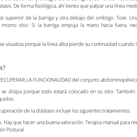
asis. De forma fisiológica, ahí tienes que palpar una línea media
e superior de la barriga y otra debajo del ombligo. Tose. Un
ismo sitio. Si la barriga empuja la mano hacia fuera, nece
e visualiza porque la línea alba pierde su continuidad cuando s
a?
al RECUPERAR LA FUNCIONALIDAD del conjunto abdominopélvic
 se disipa porque todo estará colocado en su sitio. También 
quidos.
uperación de la diástasis incluye los siguientes tratamientos.
 Hay que hacer una buena valoración. Terapia manual para ree
ón Postural