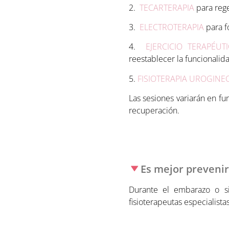
2.
TECARTERAPIA
para rege
3.
ELECTROTERAPIA
para f
4.
EJERCICIO TERAPÉUT
reestablecer la funcionalid
5.
FISIOTERAPIA UROGINE
Las sesiones variarán en f
recuperación.
Es mejor preveni
Durante el embarazo o s
fisioterapeutas especialista