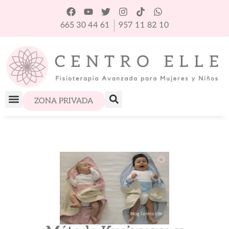
665 30 44 61
957 11 82 10
ZONA PRIVADA