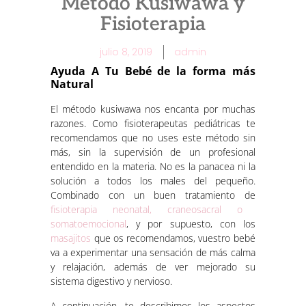
Método Kusiwawa y
Fisioterapia
julio 8, 2019
admin
Ayuda A Tu Bebé de la forma más
Natural
El método kusiwawa nos encanta por muchas
razones. Como fisioterapeutas pediátricas te
recomendamos que no uses este método sin
más, sin la supervisión de un profesional
entendido en la materia. No es la panacea ni la
solución a todos los males del pequeño.
Combinado con un buen tratamiento de
fisioterapia neonatal, craneosacral o
somatoemocional
, y por supuesto, con los
masajitos
que os recomendamos, vuestro bebé
va a experimentar una sensación de más calma
y relajación, además de ver mejorado su
sistema digestivo y nervioso.
A continuación, te describimos los aspectos