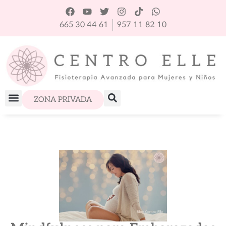
665 30 44 61
957 11 82 10
ZONA PRIVADA