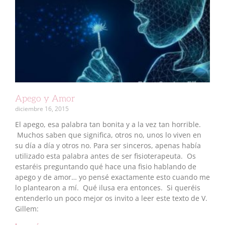
Apego y Amor
diciembre 16, 2015
El apego, esa palabra tan bonita y a la vez tan horrible.
Muchos saben que significa, otros no, unos lo viven en
su día a día y otros no. Para ser sinceros, apenas había
utilizado esta palabra antes de ser fisioterapeuta. Os
estaréis preguntando qué hace una fisio hablando de
apego y de amor… yo pensé exactamente esto cuando me
lo plantearon a mí. Qué ilusa era entonces. Si queréis
entenderlo un poco mejor os invito a leer este texto de V.
Gillem: