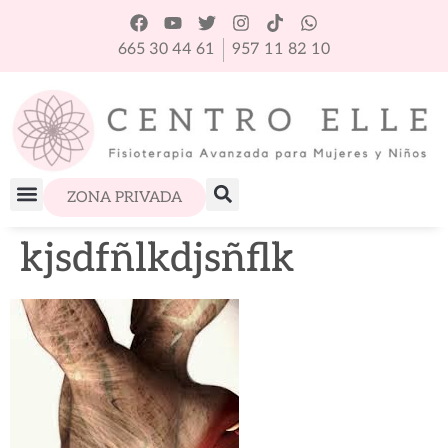
665 30 44 61
957 11 82 10
ZONA PRIVADA
kjsdfñlkdjsñflk