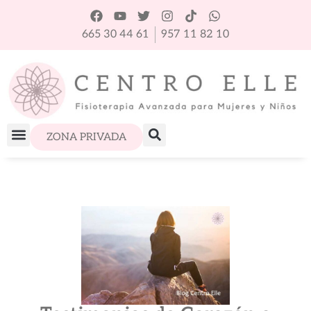
665 30 44 61
957 11 82 10
ZONA PRIVADA