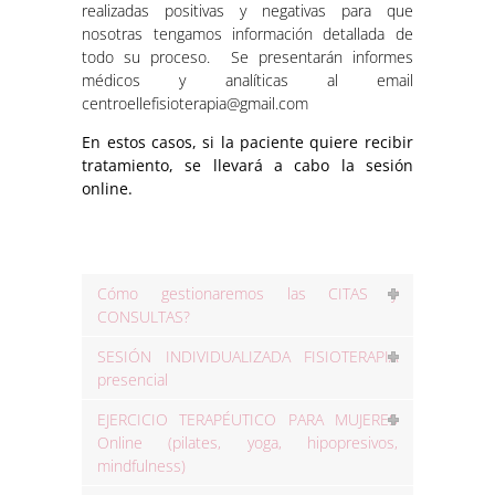
realizadas positivas y negativas para que
nosotras tengamos información detallada de
todo su proceso. Se presentarán informes
médicos y analíticas al email
centroellefisioterapia@gmail.com
En estos casos, si la paciente quiere recibir
tratamiento, se llevará a cabo la sesión
online.
Cómo gestionaremos las CITAS y
CONSULTAS?
SESIÓN INDIVIDUALIZADA FISIOTERAPIA
presencial
EJERCICIO TERAPÉUTICO PARA MUJERES
Online (pilates, yoga, hipopresivos,
mindfulness)