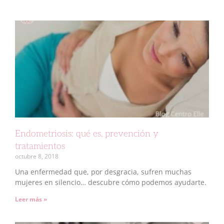
Endometriosis: qué es, prevención y
tratamientos
octubre 8, 2018
Una enfermedad que, por desgracia, sufren muchas
mujeres en silencio… descubre cómo podemos ayudarte.
Leer más »