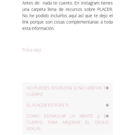
Antes de nada te cuento. En instagram tienes
una carpeta llena de recursos sobre PLACER.
No he podido incluirlos aquí así que te dejo el
link porque son cosas complementarias a toda
esta información.
Pulsa aquí
NO PUEDES DISFRUTAR SI NO HABITAS TU
CUERPO
EL PLACER ESTÁ EN TI
COMO ESTIMULAR LA MENTE y EL
CUERPO PARA MEJORAR EL DESEO
SEXUAL