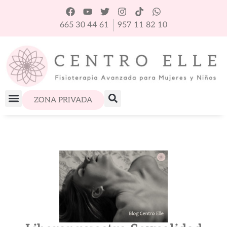
665 30 44 61
957 11 82 10
ZONA PRIVADA